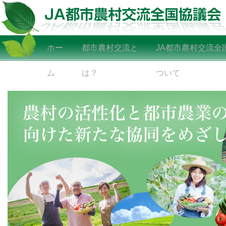
ホー
都市農村交流と
JA都市農村交流全
ム
は？
ついて