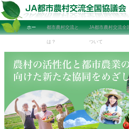
ホー
都市農村交流と
JA都市農村交流全
ム
は？
ついて