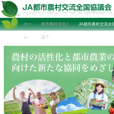
ホー
都市農村交流と
JA都市農村交流全
ム
は？
ついて