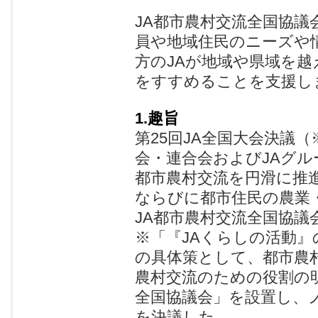
JA都市農村交流全国協議
員や地域住民のニーズや
方のJAが地域や県域を
をすすめることを支援し
1.趣旨
第25回JA全国大会決議
会・連合会およびJAグル
都市農村交流を円滑に推
ならびに都市住民の農業
JA都市農村交流全国協議
※「『JAくらしの活動
の具体策として、都市農
農村交流のための役割の
全国協議会」を設置し、
を決議した。