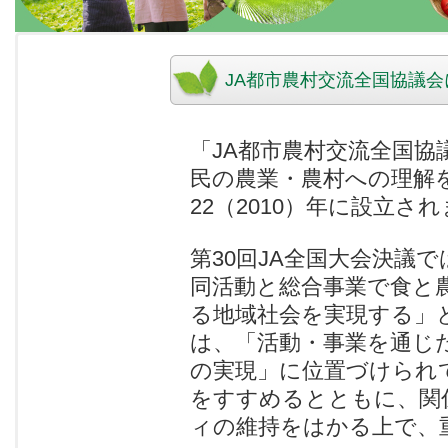
JA都市農村交流全国協議会
「JA都市農村交流全国協
民の農業・農村への理解
22（2010）年に設立さ
第30回JA全国大会決議
同活動と総合事業で食と
る地域社会を実現する」
は、「活動・事業を通じ
の実現」に位置づけられ
をすすめるとともに、関
ィの維持をはかる上で、