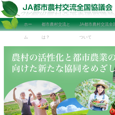
ホー
都市農村交流と
JA都市農村交流全
ム
は？
ついて