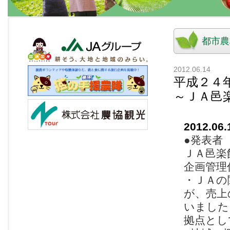
都市農
2012.06.14
平成２４
～ＪＡ邑
2012.06.
●発表者
ＪＡ邑楽
企画管理
・ＪＡの
が、売上
いました
拠点とし