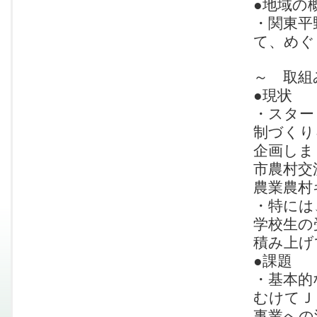
●地域の
・関東平
て、めぐ
～ 取組
●現状
・スター
制づくり
企画しま
市農村交
農業農村
・特には
学校生の
積み上げ
●課題
・基本的
むけてＪ
事業への