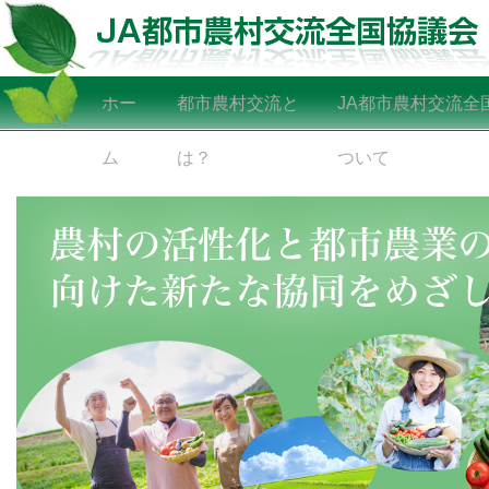
ホー
都市農村交流と
JA都市農村交流全
ム
は？
ついて