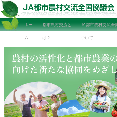
ホー
都市農村交流と
JA都市農村交流全
ム
は？
ついて