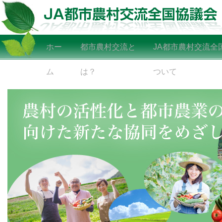
ホー
都市農村交流と
JA都市農村交流全
ム
は？
ついて