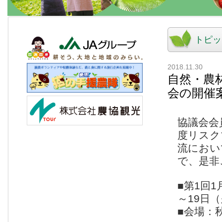
トピッ
2018.11.30
自然・農
会の開催
協議会会
度リスク
流におい
で、是非
■第1回1
～19日
■会場：