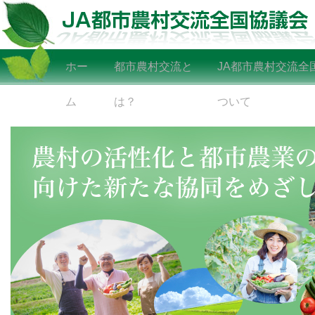
ホー
都市農村交流と
JA都市農村交流全
ム
は？
ついて