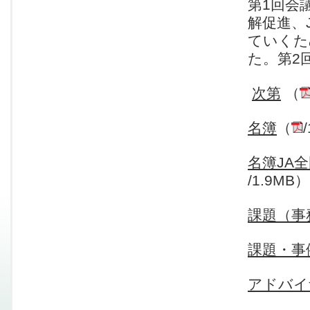
第1回会
解促進、
ていくた
た。第2
次第
（
名簿
（
名簿
JA
/1.9MB）
課題（事
課題・事
アドバイ