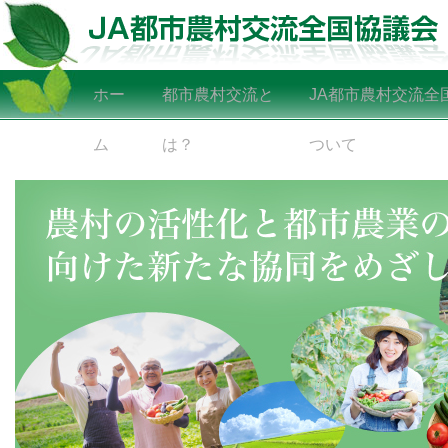
ホー
都市農村交流と
JA都市農村交流全
ム
は？
ついて