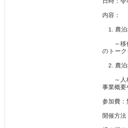
日時：令和
内容：
1. 農
～移住
のトーク
2. 農
～人材マ
事業概要
参加費：
開催方法