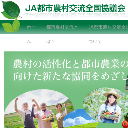
ホー
都市農村交流と
JA都市農村交流全
ム
は？
ついて