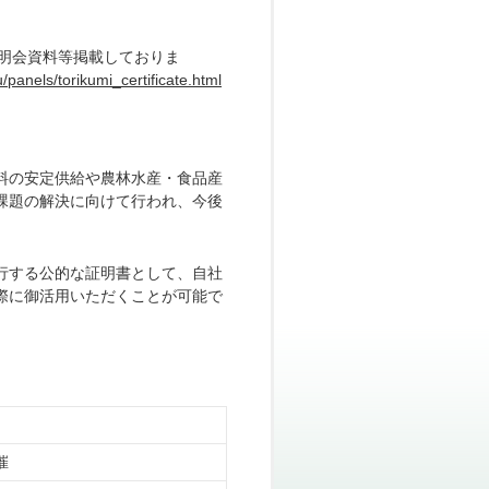
説明会資料等掲載しておりま
panels/torikumi_certificate.html
料の安定供給や農林水産・食品産
課題の解決に向けて行われ、今後
行する公的な証明書として、自社
際に御活用いただくことが可能で
催