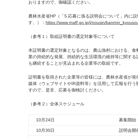
おりますので、御確認ください。
農林水産省HP（「5.応募に係る説明会について」内に
す。）：
https://www.maff.go.jp/j/nousin/kanmin_kyousou/
（参考１）取組証明書の選定対象等について
本証明書の選定対象となるのは、農山漁村における、食
業の持続的な発展、持続的な生活環境の維持等に関する
も継続することが見込まれる企業等の取組です。
証明書を取得された企業等の皆様には、農林水産省が発
媒体（ウェブサイトやIR資料等）を活用して広報を行う
すので、是非、応募を御検討ください。
（参考２）全体スケジュール
10月24日
募集開始
10月30日
説明会開