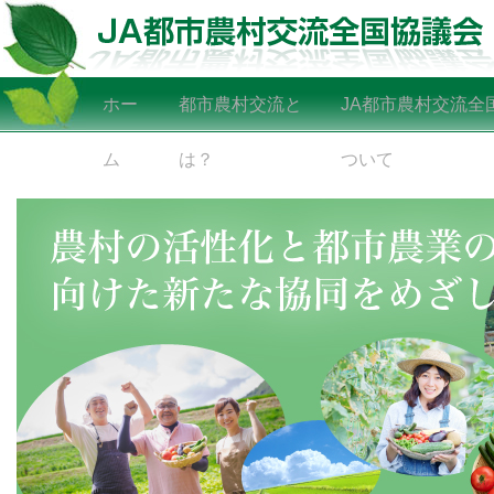
ホー
都市農村交流と
JA都市農村交流全
ム
は？
ついて