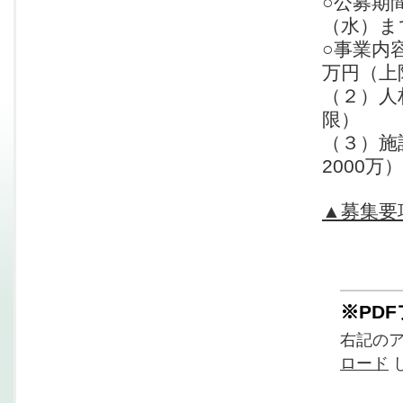
○公募期間
（水）ま
○事業内
万円（上
（２）
限）
（３）
2000万）
▲募集要
※PD
右記の
ロード