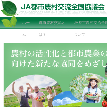
ホー
都市農村交流と
JA都市農村交流全
ム
は？
ついて