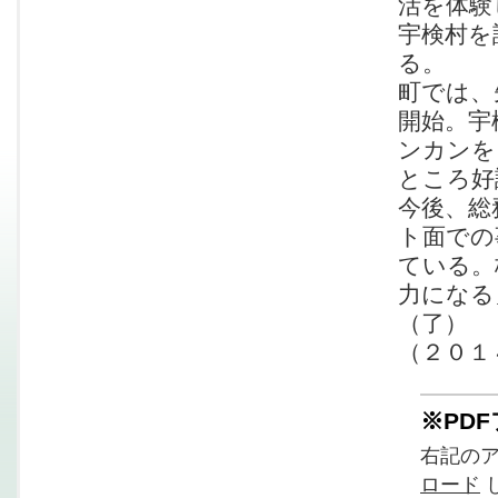
活を体験
宇検村を
る。
町では、
開始。宇
ンカンを
ところ好
今後、総
ト面での
ている。
力になる
（了）
（２０１
※PD
右記の
ロード