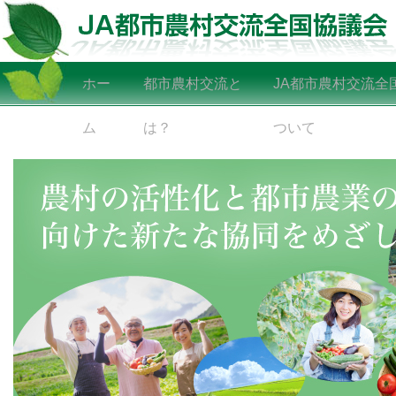
ホー
都市農村交流と
JA都市農村交流全
ム
は？
ついて