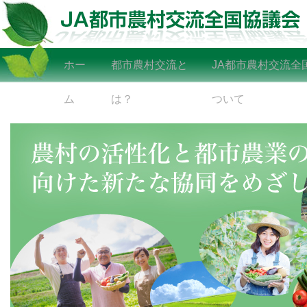
ホー
都市農村交流と
JA都市農村交流全
ム
は？
ついて