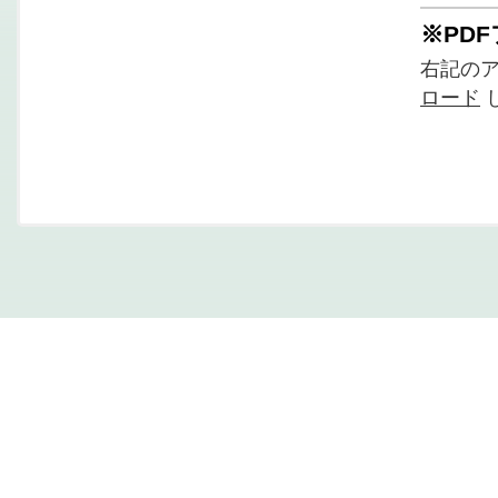
※PD
右記の
ロード