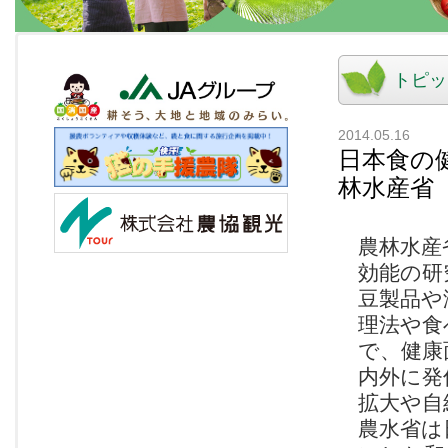
トピッ
2014.05.16
日本食の
林水産省
農林水産
効能の研
豆製品や
理法や食
で、健康
内外に発
拡大や自
農水省は